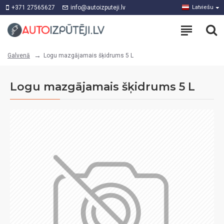
+371 27565627
info@autoizputeji.lv
Latviešu
Logu mazgājamais šķidrums 5 L
Galvenā
Logu mazgājamais šķidrums 5 L