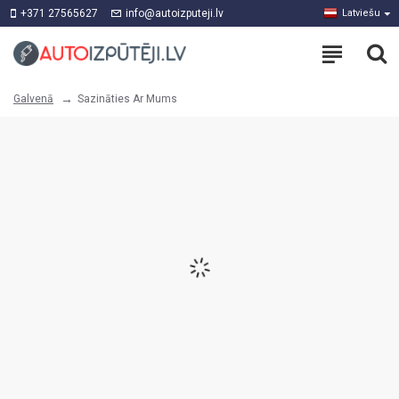
+371 27565627
info@autoizputeji.lv
Latviešu
Sazināties Ar Mums
Galvenā