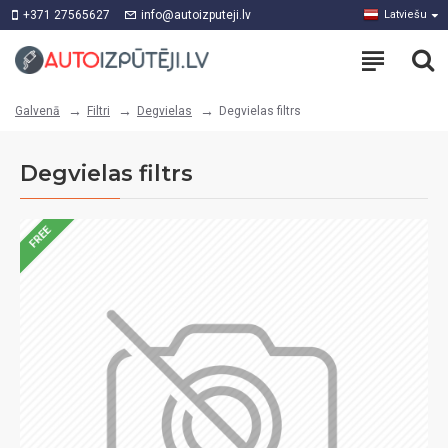
+371 27565627
info@autoizputeji.lv
Latviešu
Filtri
Degvielas
Degvielas filtrs
Galvenā
Degvielas filtrs
FREE