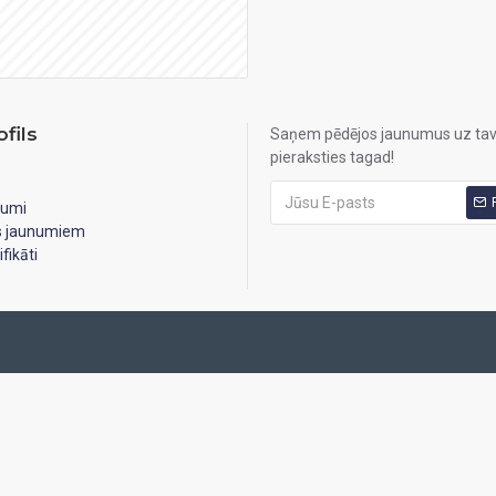
fils
Saņem pēdējos jaunumus uz tav
pieraksties tagad!
s
jumi
es jaunumiem
fikāti