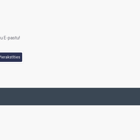
u E-pastu!
Pierakstīties