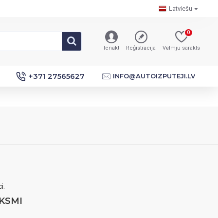
Latviešu
0
Ienākt
Reģistrācija
Vēlmju sarakts
+371 27565627
INFO@AUTOIZPUTEJI.LV
i.
KSMI