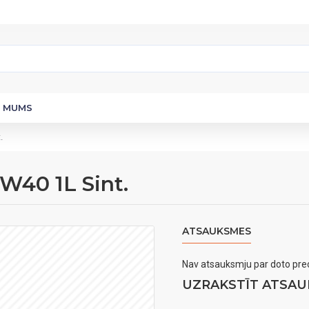
R MUMS
.
40 1L Sint.
ATSAUKSMES
Nav atsauksmju par doto prec
UZRAKSTĪT ATSAU