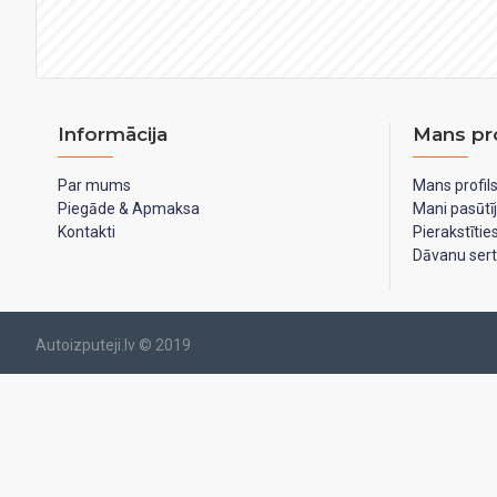
Informācija
Mans pro
Par mums
Mans profil
Piegāde & Apmaksa
Mani pasūtī
Kontakti
Pierakstīti
Dāvanu serti
Autoizputeji.lv © 2019