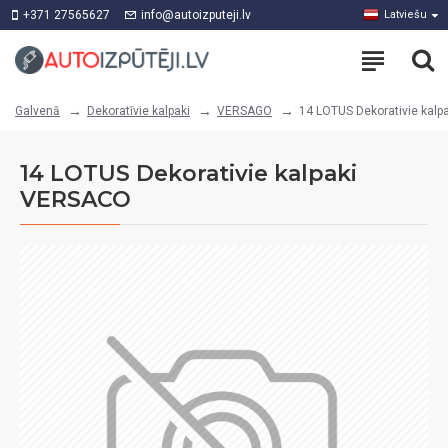
+371 27565627
info@autoizputeji.lv
Latviešu
Dekoratīvie kalpaki
VERSAGO
14 LOTUS Dekorativie kal
Galvenā
14 LOTUS Dekorativie kalpaki
VERSACO