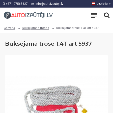
+371 27565627
info@autoizputeji.lv
Latviešu
Buksējamās troses
Buksējamā trose 1.4T art 5937
Galvenā
Buksējamā trose 1.4T art 5937