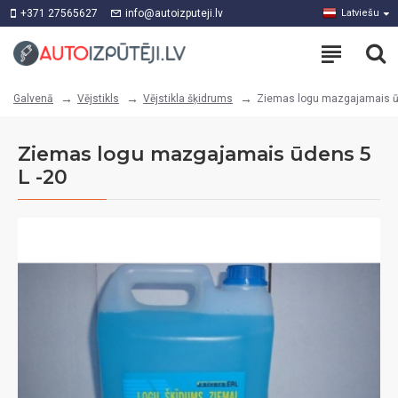
+371 27565627
info@autoizputeji.lv
Latviešu
Vējstikls
Vējstikla šķidrums
Ziemas logu mazgajamais ū
Galvenā
Ziemas logu mazgajamais ūdens 5
L -20