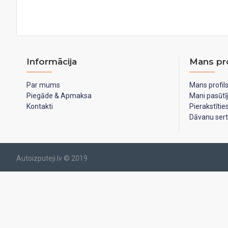
Informācija
Mans pro
Par mums
Mans profil
Piegāde & Apmaksa
Mani pasūtī
Kontakti
Pierakstīti
Dāvanu serti
Autoizputeji.lv © 2019