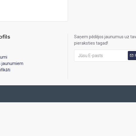
fils
Saņem pēdējos jaunumus uz tav
pieraksties tagad!
s
jumi
es jaunumiem
fikāti