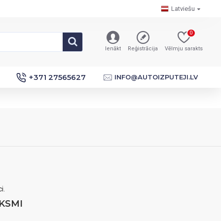
Latviešu
0
Ienākt
Reģistrācija
Vēlmju sarakts
+371 27565627
INFO@AUTOIZPUTEJI.LV
i.
KSMI