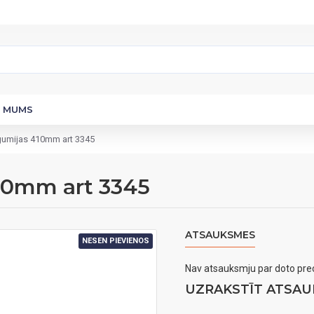
R MUMS
 gumijas 410mm art 3345
410mm art 3345
ATSAUKSMES
NESEN PIEVIENOS
Nav atsauksmju par doto prec
UZRAKSTĪT ATSAU