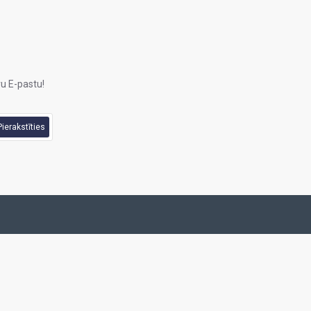
u E-pastu!
Pierakstīties