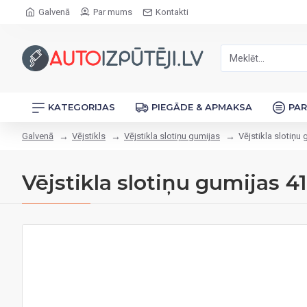
Galvenā
Par mums
Kontakti
KATEGORIJAS
PIEGĀDE & APMAKSA
PA
Galvenā
Vējstikls
Vējstikla slotiņu gumijas
Vējstikla slotiņu
Vējstikla slotiņu gumijas 