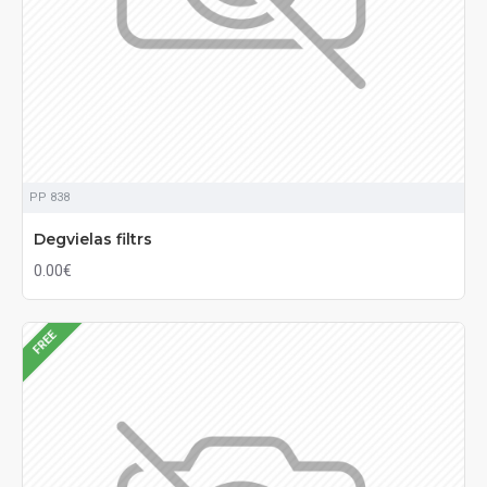
PP 838
Degvielas filtrs
0.00€
FREE