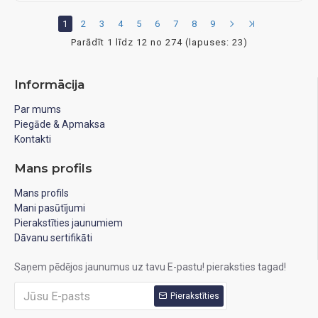
1
2
3
4
5
6
7
8
9
Parādīt 1 līdz 12 no 274 (lapuses: 23)
Informācija
Par mums
Piegāde & Apmaksa
Kontakti
Mans profils
Mans profils
Mani pasūtījumi
Pierakstīties jaunumiem
Dāvanu sertifikāti
Saņem pēdējos jaunumus uz tavu E-pastu! pieraksties tagad!
Pierakstīties