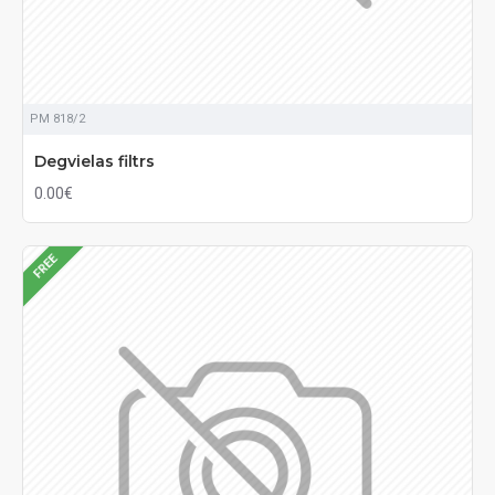
PM 818/2
Degvielas filtrs
0.00€
FREE