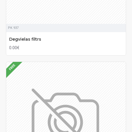
PK 937
Degvielas filtrs
0.00€
FREE