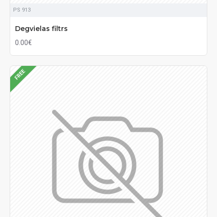
PS 913
Degvielas filtrs
0.00€
FREE