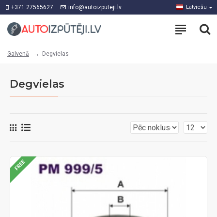
+371 27565627
info@autoizputeji.lv
Latviešu
Degvielas
Galvenā
Degvielas
FREE