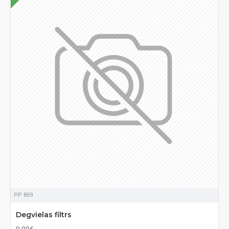
PP 859
Degvielas filtrs