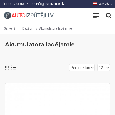
+371 27565627
info@autoizputeji.lv
Latviešu
Dažādi
Akumulatora ladējamie
Galvenā
Akumulatora ladējamie