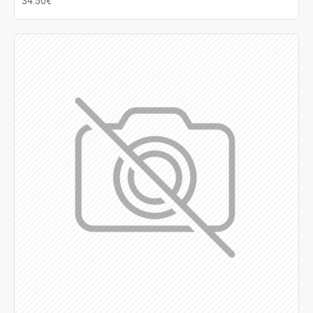
34.50€