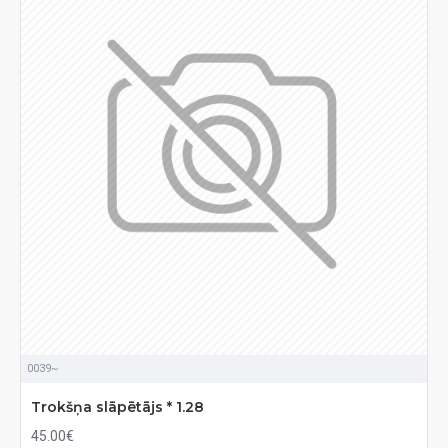
0039~
Trokšņa slāpētājs * 1.28
45.00€