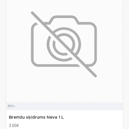
BR2~
Bremžu sķidrums Neva 1 L
3.00€