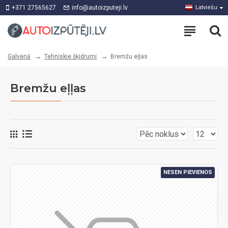
+371 27565627
info@autoizputeji.lv
Latviešu
Tehniskie šķidrumi
Bremžu eļļas
Galvenā
Bremžu eļļas
NESEN PIEVIENOS