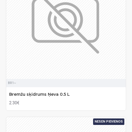
BR1~
Bremžu sķidrums Ņeva 0.5 L
2.30€
NESEN PIEVIENOS