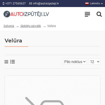
+371 27565627
info@autoizputeji.lv
Latviešu
Sēdekļu pārvalki
Velūra
Galvenā
Velūra