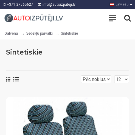
+371 27565627
info@autoizputeji.lv
Latviešu
Sēdekļu pārvalki
Sintētiskie
Galvenā
Sintētiskie