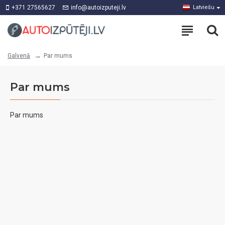
+371 27565627
info@autoizputeji.lv
Latviešu
Par mums
Galvenā
Par mums
Par mums