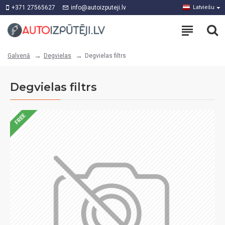
+371 27565627
info@autoizputeji.lv
Latviešu
Degvielas
Degvielas filtrs
Galvenā
Degvielas filtrs
FREE