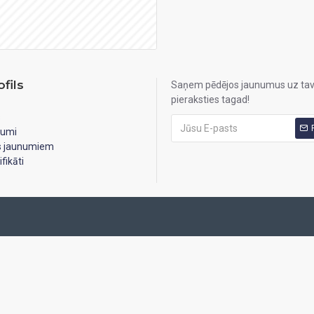
fils
Saņem pēdējos jaunumus uz tav
pieraksties tagad!
s
jumi
es jaunumiem
fikāti