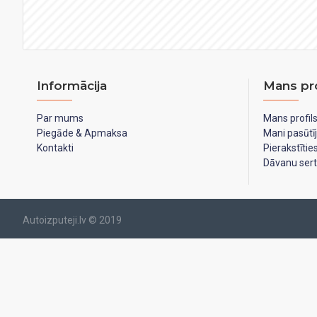
Informācija
Mans pro
Par mums
Mans profil
Piegāde & Apmaksa
Mani pasūtī
Kontakti
Pierakstīti
Dāvanu serti
Autoizputeji.lv © 2019