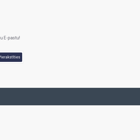
u E-pastu!
Pierakstīties