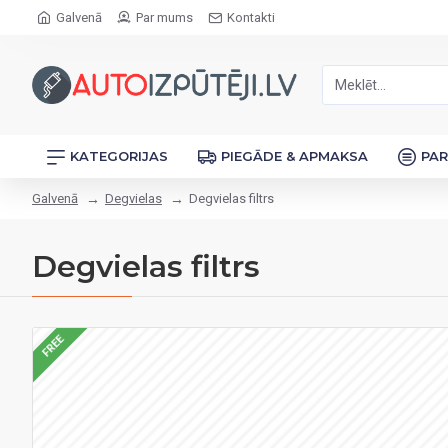
Galvenā
Par mums
Kontakti
KATEGORIJAS
PIEGĀDE & APMAKSA
PA
Galvenā
Degvielas
Degvielas filtrs
Degvielas filtrs
FREE