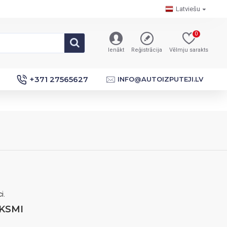
Latviešu
0
Ienākt
Reģistrācija
Vēlmju sarakts
+371 27565627
INFO@AUTOIZPUTEJI.LV
i.
KSMI