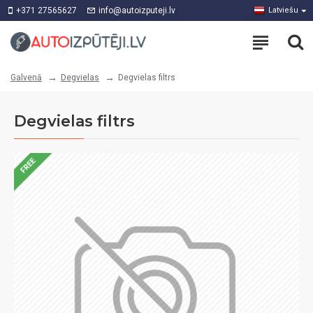
+371 27565627
info@autoizputeji.lv
Latviešu
Degvielas
Degvielas filtrs
Galvenā
Degvielas filtrs
FREE