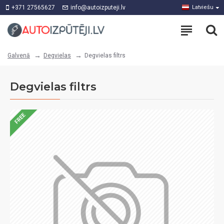
+371 27565627
info@autoizputeji.lv
Latviešu
Degvielas
Degvielas filtrs
Galvenā
Degvielas filtrs
FREE