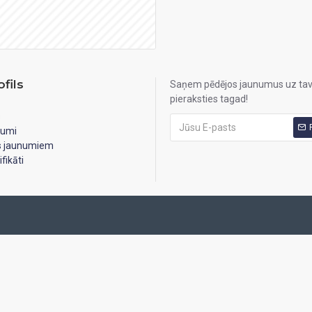
fils
Saņem pēdējos jaunumus uz tav
pieraksties tagad!
s
jumi
es jaunumiem
fikāti