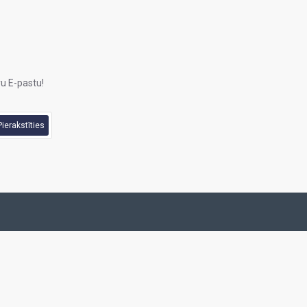
u E-pastu!
Pierakstīties