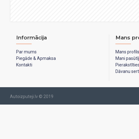
Informācija
Mans pro
Par mums
Mans profil
Piegāde & Apmaksa
Mani pasūtī
Kontakti
Pierakstīti
Dāvanu serti
Autoizputeji.lv © 2019