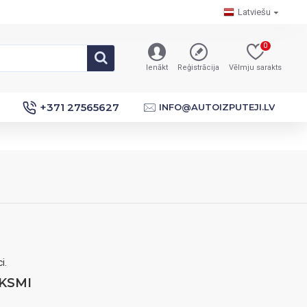
Latviešu
0
Ienākt
Reģistrācija
Vēlmju sarakts
+371 27565627
INFO@AUTOIZPUTEJI.LV
i.
KSMI