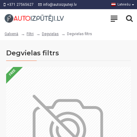
+371 27565627
info@autoizputeji.lv
Latviešu
Filtri
Degvielas
Degvielas filtrs
Galvenā
Degvielas filtrs
FREE