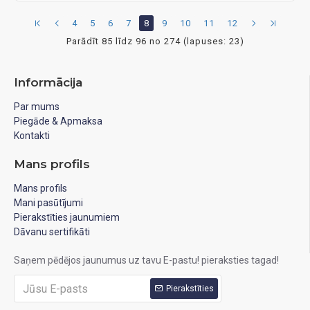
4
5
6
7
8
9
10
11
12
Parādīt 85 līdz 96 no 274 (lapuses: 23)
Informācija
Par mums
Piegāde & Apmaksa
Kontakti
Mans profils
Mans profils
Mani pasūtījumi
Pierakstīties jaunumiem
Dāvanu sertifikāti
Saņem pēdējos jaunumus uz tavu E-pastu! pieraksties tagad!
Pierakstīties