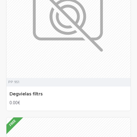
PP 951
Degvielas filtrs
0.00€
FREE