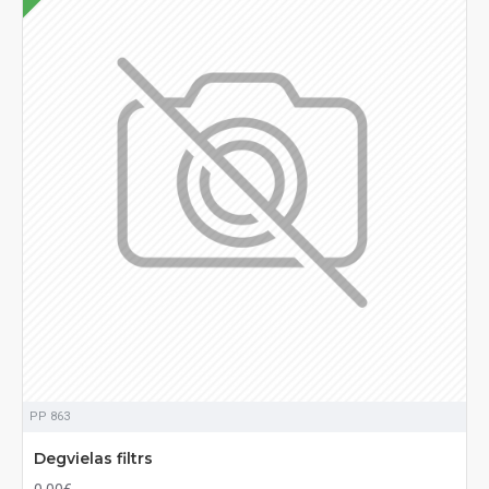
PP 863
Degvielas filtrs