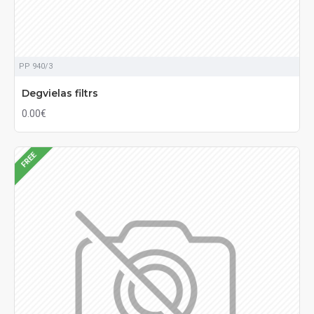
PP 940/3
Degvielas filtrs
0.00€
FREE