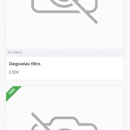
PP 839/2
Degvielas filtrs
0.00€
FREE