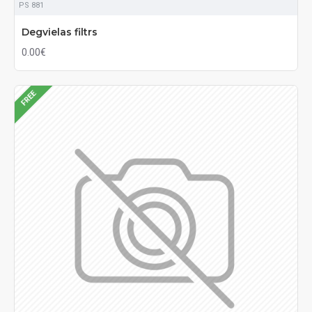
PS 881
Degvielas filtrs
0.00€
FREE