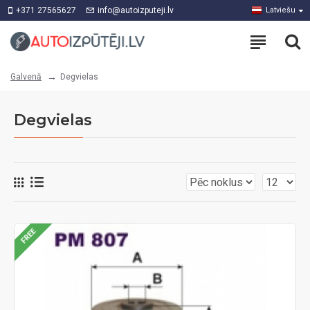
+371 27565627
info@autoizputeji.lv
Latviešu
Degvielas
Galvenā
Degvielas
FREE